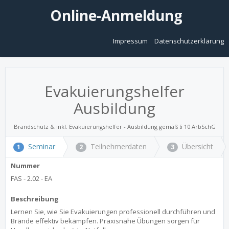
Online-Anmeldung
Impressum
Datenschutzerklärung
Evakuierungshelfer
Ausbildung
Brandschutz & inkl. Evakuierungshelfer - Ausbildung gemäß § 10 ArbSchG
Seminar
Teilnehmerdaten
Übersicht
1
2
3
Nummer
FAS - 2.02 - EA
Beschreibung
Lernen Sie, wie Sie Evakuierungen professionell durchführen und
Brände effektiv bekämpfen. Praxisnahe Übungen sorgen für