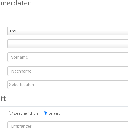
hmerdaten
Frau
---
ft
geschäftlich
privat