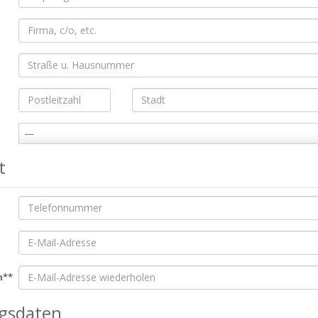
---
t
n**
gsdaten